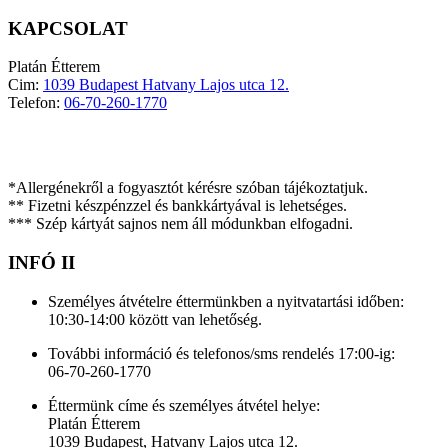
KAPCSOLAT
Platán Étterem
Cim:
1039 Budapest Hatvany Lajos utca 12.
Telefon:
06-70-260-1770
INFÓ I
*Allergénekről a fogyasztót kérésre szóban tájékoztatjuk.
** Fizetni készpénzzel és bankkártyával is lehetséges.
*** Szép kártyát sajnos nem áll módunkban elfogadni.
INFÓ II
Személyes átvételre éttermünkben a nyitvatartási időben:
10:30-14:00 között van lehetőség.
További információ és telefonos/sms rendelés 17:00-ig:
06-70-260-1770
Éttermünk címe és személyes átvétel helye:
Platán Étterem
1039 Budapest, Hatvany Lajos utca 12.