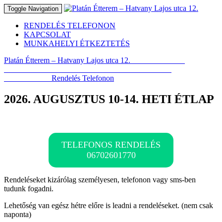
Toggle Navigation
RENDELÉS TELEFONON
KAPCSOLAT
MUNKAHELYI ÉTKEZTETÉS
Platán Étterem – Hatvany Lajos utca 12.
VÁLTOZATOS
EBÉDMENÜK 1500 FT-TÓL – HELYBEN VAGY
ELVITELRE!
Rendelés Telefonon
Éttermünk Térképen
2026.
2026. AUGUSZTUS 10-14. HETI ÉTLAP
AUGUSZTUS
10-
14.
HETI
ÉTLAP
TELEFONOS RENDELÉS
06702601770
Rendeléseket kizárólag személyesen, telefonon vagy sms-ben
tudunk fogadni.
Lehetőség van egész hétre előre is leadni a rendeléseket. (nem csak
naponta)